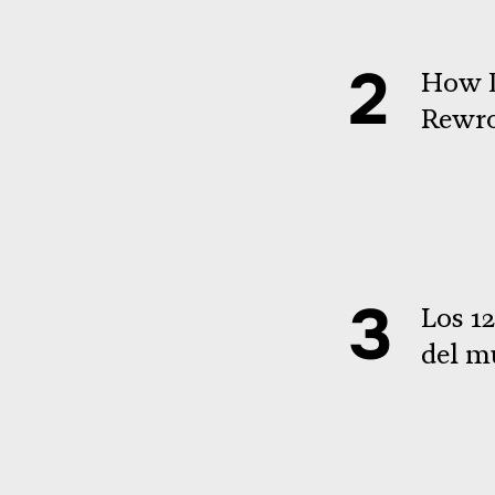
How D
Rewro
Los 1
del m