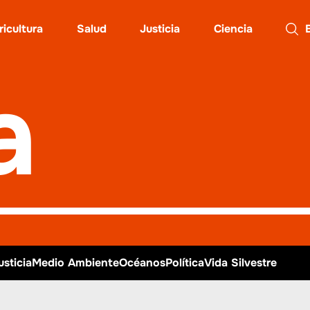
ricultura
Salud
Justicia
Ciencia
Busc
a
usticia
Medio Ambiente
Océanos
Política
Vida Silvestre