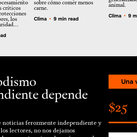
rocesamiento
sobre cómo comer menos
animal.
s críticos
carne.
rotecciones
Clima
•
9 m
res, los
Clima
•
9 min read
guridad…
ead
iodismo
Una 
ndiente depende
$25
 noticias ferozmente independiente y
los lectores, no nos dejamos
Importe