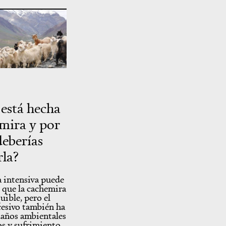
 está hecha
emira y por
deberías
la?
a intensiva puede
 que la cachemira
uible, pero el
cesivo también ha
años ambientales
os y sufrimiento