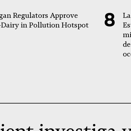
gan Regulators Approve
La
Dairy in Pollution Hotspot
Es
mi
de
oc