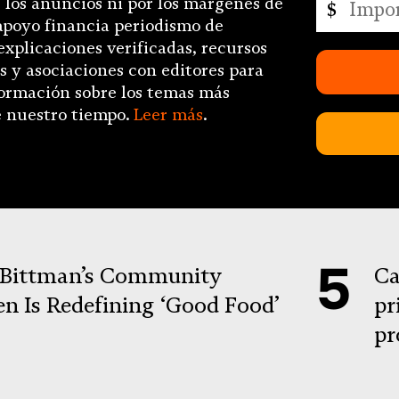
 los anuncios ni por los márgenes de
$
personaliz
apoyo financia periodismo de
explicaciones verificadas, recursos
s y asociaciones con editores para
formación sobre los temas más
 nuestro tiempo.
Leer más
.
Bittman’s Community
Ca
en Is Redefining ‘Good Food’
pr
pr