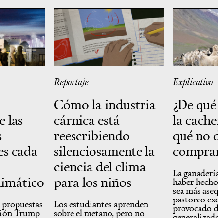
Reportaje
Explicativo
Cómo la industria
¿De qué
e las
cárnica está
la cach
s
reescribiendo
qué no 
es cada
silenciosamente la
comprar
ciencia del clima
La ganaderí
limático
para los niños
haber hecho
sea más aseq
pastoreo ex
s propuestas
Los estudiantes aprenden
provocado d
ción Trump
sobre el metano, pero no
generalizad