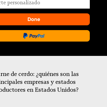
ado
Done
-
se
abre
Done
en
a
una
través
nueva
de
pestaña.
PayPal
rne de cerdo: ¿quiénes son las
incipales empresas y estados
oductores en Estados Unidos?