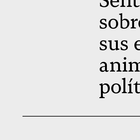
Sent
sobr
sus 
anim
polí