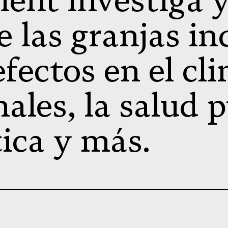
ient investiga y
e las granjas in
efectos en el cli
ales, la salud p
tica y más.