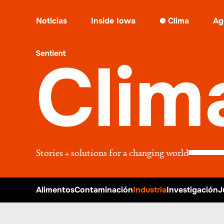
Clima
•
Industria
Noticias
Inside Iowa
Clima
Ag
Clim
Stories + solutions for a changing world
Alimentos
Contaminación
Industria
Investigación
J