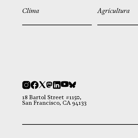
Clima
Agricultura
Instagram
Facebook
X
Mastodon
LinkedIn
YouTube
Bluesky
18 Bartol Street #1150,
San Francisco, CA 94133