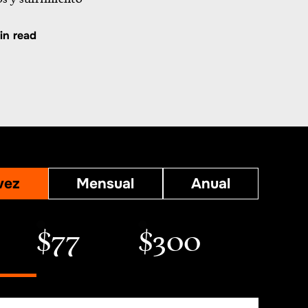
in read
vez
Mensual
Anual
$77
$300