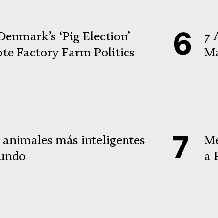
enmark’s ‘Pig Election’
7 
te Factory Farm Politics
Ma
2 animales más inteligentes
Me
undo
a 