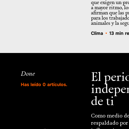
que exigen un p
a mayor ritmo, lo
afirman que las p
para los trabajado
animales y la se
Clima
•
13 min r
El per
Done
indepe
Has leído
0
artículos.
de ti
Como medio de
respaldado por 