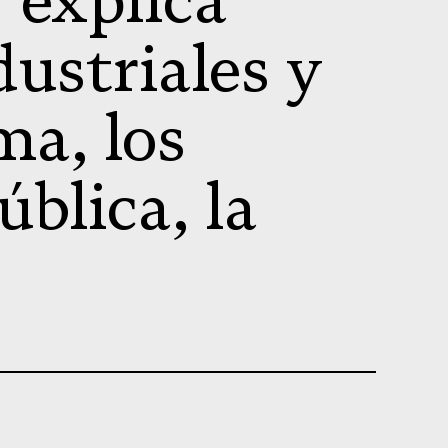
 explica
dustriales y
ma, los
ública, la