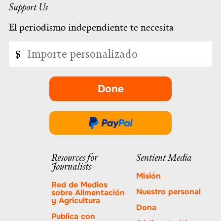
Support Us
El periodismo independiente te necesita
Importe
$
personalizado
Done
-
se
abre
Done
en
a
una
través
Resources for
Sentient Media
nueva
Journalists
de
pestaña.
Misión
PayPal
Red de Medios
Nuestro personal
sobre Alimentación
y Agricultura
Dona
Publica con