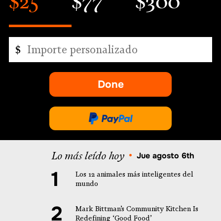
$25
$77
$300
Importe
$
personalizado
Done
-
se
abre
Done
en
a
una
través
Lo más leído hoy
nueva
•
Jue agosto 6th
de
pestaña.
PayPal
Los 12 animales más inteligentes del
mundo
Mark Bittman’s Community Kitchen Is
Redefining ‘Good Food’