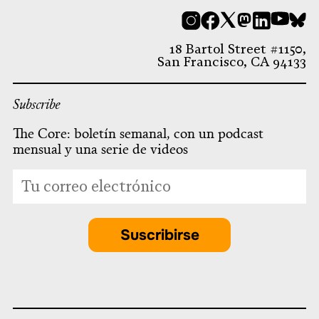
Instagram
Facebook
X
Mastodon
LinkedI
You
B
18 Bartol Street #1150,
San Francisco, CA 94133
Subscribe
The Core: boletín semanal, con un podcast
mensual y una serie de videos
*
Dirección
indicates
de
required
correo
electrónico
Suscribirse
*