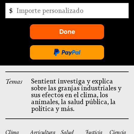
Importe
$
personalizado
Done
-
se
abre
Done
en
a
una
través
nueva
de
Temas
Sentient investiga y explica
pestaña.
PayPal
sobre las granjas industriales y
sus efectos en el clima, los
animales, la salud pública, la
política y más.
Clima
Agricultura
Salud
Justicia
Ciencia