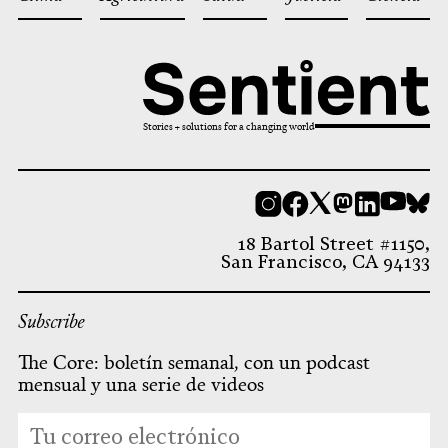
Stories + solutions for a changing world
Instagram
Facebook
X
Mastodon
LinkedI
You
B
18 Bartol Street #1150,
San Francisco, CA 94133
Subscribe
The Core: boletín semanal, con un podcast
mensual y una serie de videos
*
Dirección
indicates
de