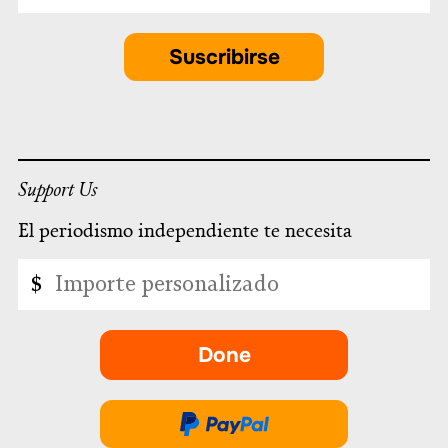
required
correo
electrónico
Suscribirse
*
Support Us
El periodismo independiente te necesita
Importe
$
personalizado
Done
-
se
abre
Done
en