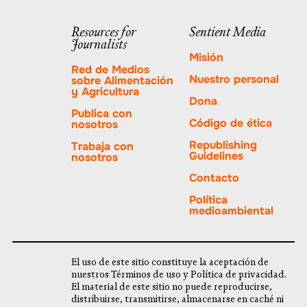
a
una
través
Resources for
Sentient Media
nueva
Journalists
de
pestaña.
Misión
PayPal
Red de Medios
Nuestro personal
sobre Alimentación
y Agricultura
Dona
Publica con
Código de ética
nosotros
Republishing
Trabaja con
Guidelines
nosotros
Contacto
Política
medioambiental
El uso de este sitio constituye la aceptación de
nuestros Términos de uso y Política de privacidad.
El material de este sitio no puede reproducirse,
distribuirse, transmitirse, almacenarse en caché ni