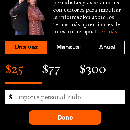
periodistas y asociaciones
con editores para impulsar
la información sobre los
temas más apremiantes de
nuestro tiempo.
Leer más
.
Una vez
Mensual
Anual
$25
$77
$300
Importe
$
personalizado
Done
-
se