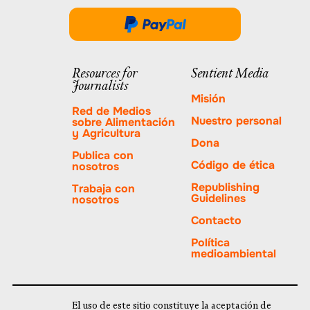
se
abre
Done
en
a
una
través
Resources for
Sentient Media
nueva
Journalists
de
pestaña.
Misión
PayPal
Red de Medios
Nuestro personal
sobre Alimentación
y Agricultura
Dona
Publica con
Código de ética
nosotros
Republishing
Trabaja con
Guidelines
nosotros
Contacto
Política
medioambiental
El uso de este sitio constituye la aceptación de