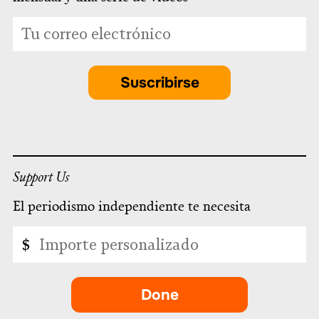
*
Dirección
indicates
de
required
correo
electrónico
Suscribirse
*
Support Us
El periodismo independiente te necesita
Importe
$
personalizado
Done
-