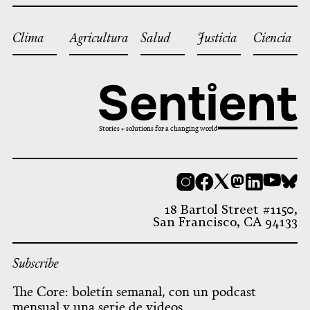
Clima
Agricultura
Salud
Justicia
Ciencia
Stories + solutions for a changing world
Instagram
Facebook
X
Mastodon
LinkedI
You
B
18 Bartol Street #1150,
San Francisco, CA 94133
Subscribe
The Core: boletín semanal, con un podcast
mensual y una serie de videos