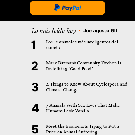
abre
Done
en
a
una
través
Lo más leído hoy
nueva
•
Jue agosto 6th
de
pestaña.
PayPal
Los 12 animales más inteligentes del
mundo
Mark Bittman’s Community Kitchen Is
Redefining ‘Good Food’
4 Things to Know About Cyclospora and
Climate Change
7 Animals With Sex Lives That Make
Humans Look Vanilla
Meet the Economists Trying to Put a
Price on Animal Suffering