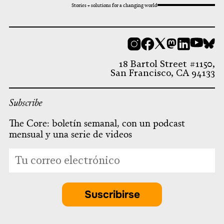
Stories + solutions for a changing world
Instagram
Facebook
X
Mastodon
LinkedI
You
B
18 Bartol Street #1150,
San Francisco, CA 94133
Subscribe
The Core: boletín semanal, con un podcast
mensual y una serie de videos
*
Dirección
indicates
de
required
correo
electrónico
Suscribirse
*