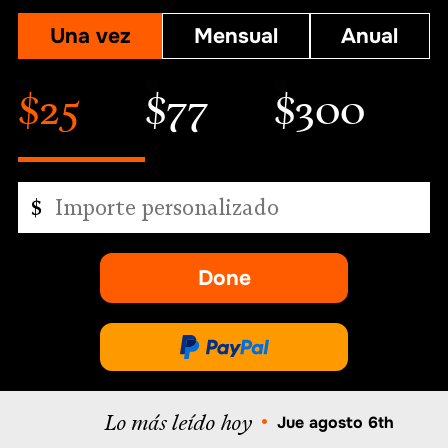
Una vez
Mensual
Anual
$25
$77
$300
Importe
$
personalizado
Done
-
se
abre
Done
en
a
una
través
Lo más leído hoy
nueva
•
Jue agosto 6th
de
pestaña.