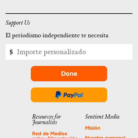
Support Us
El periodismo independiente te necesita
Importe
$
personalizado
Done
-
se
abre
Done
en
a
una
través
Resources for
Sentient Media
nueva
Journalists
de
pestaña.
Misión
PayPal
Red de Medios
Nuestro personal