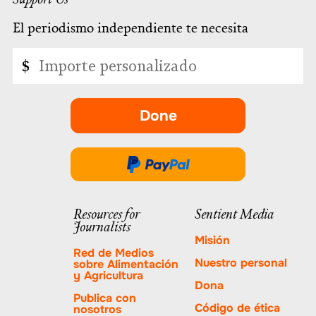
El periodismo independiente te necesita
Importe
$
personalizado
Done
-
se
abre
Done
en
a
una
través
Resources for
Sentient Media
nueva
Journalists
de
pestaña.
Misión
PayPal
Red de Medios
Nuestro personal
sobre Alimentación
y Agricultura
Dona
Publica con
Código de ética
nosotros