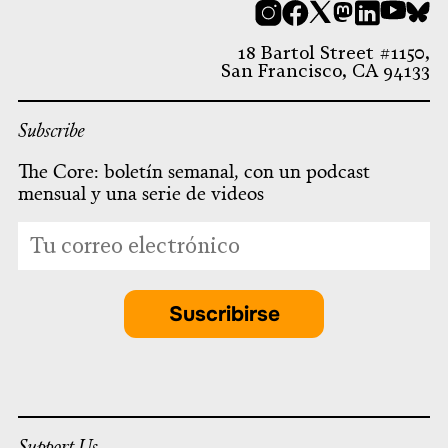
Instagram
Facebook
X
Mastodon
LinkedI
You
B
18 Bartol Street #1150,
San Francisco, CA 94133
Subscribe
The Core: boletín semanal, con un podcast
mensual y una serie de videos
*
Dirección
indicates
de
required
correo
electrónico
Suscribirse
*
Support Us