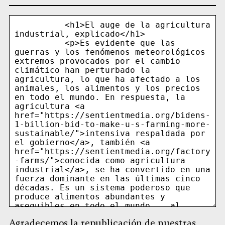
Compartir
Compartir
Compartir
Compartir
Compartir
Republicar
-
en
en
en
en
en
Copiar
Facebook
LinkedIn
Whatsapp
X
Bluesky
Agradecemos la republicación de nuestras