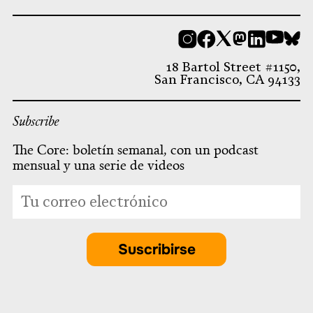
Instagram
Facebook
X
Mastodon
LinkedI
You
B
18 Bartol Street #1150,
San Francisco, CA 94133
Subscribe
The Core: boletín semanal, con un podcast
mensual y una serie de videos
*
Dirección
indicates
de
required
correo
electrónico
Suscribirse
*