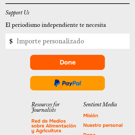
Support Us
El periodismo independiente te necesita
Importe
$
personalizado
Done
-
se
abre
Done
en
a
una
través
Resources for
Sentient Media
nueva
Journalists
de
pestaña.
Misión
PayPal
Red de Medios
Nuestro personal
sobre Alimentación
y Agricultura
Dona