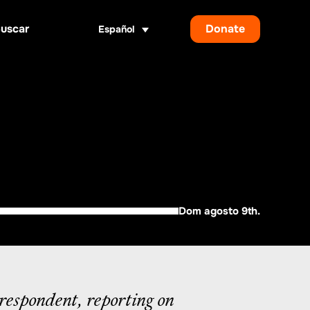
Donate
Español
ar
Dom agosto 9th.
rrespondent, reporting on