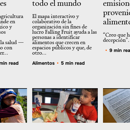
es
todo el mundo
emision
provenie
agricultura
El mapa interactivo y
aliment
ande en
colaborativo de la
xico y
organización sin fines de
sos
lucro Falling Fruit ayuda a las
“Creo que h
personas a identificar
decepción”.
la salud —
alimentos que crecen en
jo con
espacios públicos y que, de
•
9 min re
cer…
otro…
min read
Alimentos
•
5 min read