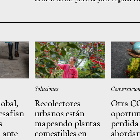
Soluciones
Conversacion
lobal,
Recolectores
Otra CO
esafían
urbanos están
oportu
s
mapeando plantas
perdida
s ante
comestibles en
abordar 