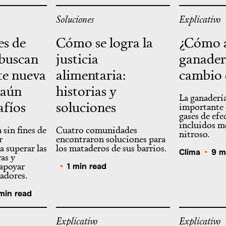
Soluciones
Explicativo
es de
Cómo se logra la
¿Cómo a
buscan
justicia
ganader
te nueva
alimentaria:
cambio 
 aún
historias y
La ganadería
afíos
soluciones
importante 
gases de efe
incluidos m
sin fines de
Cuatro comunidades
nitroso.
r
encontraron soluciones para
a superar las
los mataderos de sus barrios.
Clima
•
9 m
ras y
 apoyar
•
1 min read
jadores.
min read
Explicativo
Explicativo