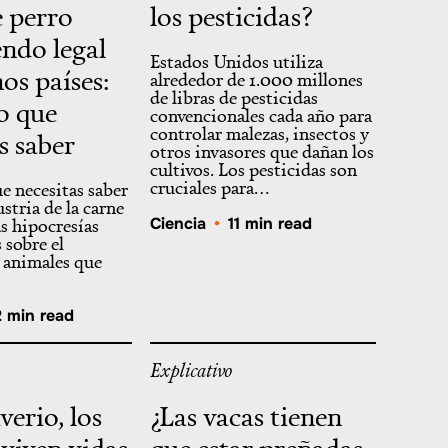
e perro
los pesticidas?
endo legal
Estados Unidos utiliza
os países:
alrededor de 1.000 millones
de libras de pesticidas
lo que
convencionales cada año para
controlar malezas, insectos y
s saber
otros invasores que dañan los
cultivos. Los pesticidas son
cruciales para…
ue necesitas saber
ustria de la carne
as hipocresías
Ciencia
•
11 min read
 sobre el
 animales que
2 min read
Explicativo
verio, los
¿Las vacas tienen
 viven vidas
que estar preñadas