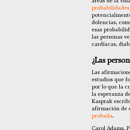
áreas de la vi
probabilidades
potencialmente
dolencias, com
esas probabili
las personas v
cardíacas, dia
¿Las person
Las afirmacion
estudios que f
por lo que la c
la esperanza de
Kasprak escribi
afirmación de 
probada
.
Carol Adams, P