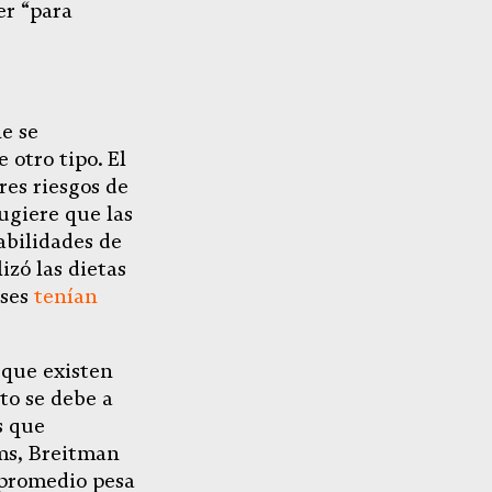
er “para
e se
 otro tipo. El
es riesgos de
ugiere que las
abilidades de
izó las dietas
nses
tenían
 que existen
to se debe a
s que
ms, Breitman
 promedio pesa