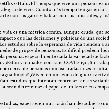
etflix o Hulu. El tiempo que vive una persona es 
alegría de vivir. Cuanto más tiempo tengas en la t
arte con tus gatos y hablar con tus amistades, y má
e vida es una métrica común, aunque cruda, que se 
impacto que las decisiones y políticas de una socie
 Los estudios sobre la esperanza de vida tienden a an
edio de grupos de personas. Es difícil predecir los 
ola persona, especialmente dada la variedad de fact
ar. ¿Están vacunados contra el COVID-19? ¿Su trabaj
impio cerca de personas enmascaradas? ¿Les resulta f
 agua limpia? ¿Viven en una zona de guerra activa?
eñan estudios que intentan controlar tantas variabl
 buscan determinar el papel de un factor en comp
s estudios, expertos en nutrición han descubierto q