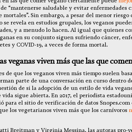
da en las que comer vegano ciertamente puede
mejor
de “mantenerse saludable y evitar enfermedades c
 mortales”. Sin embargo, a pesar del menor riesgo 
o se revela en estudios grupales, los veganos puede
dades, y a menudo lo hacen. Al igual que quienes c
eganas en su conjunto siguen sufriendo cáncer, en
betes y COVID-19, a veces de forma mortal.
as veganas viven más que las que come
es de que los veganos viven más tiempo suelen bas
orman parte de una conversación en curso dentro de
uestión de si la adopción de un estilo de vida vega
 vida sigue abierta. En 2017, el periodista estadou
ó para el sitio de verificación de datos Snopes.com 
que los vegetarianos viven más que los carnívoros
n
atti Breitman y Virginia Messina, las autoras pro-