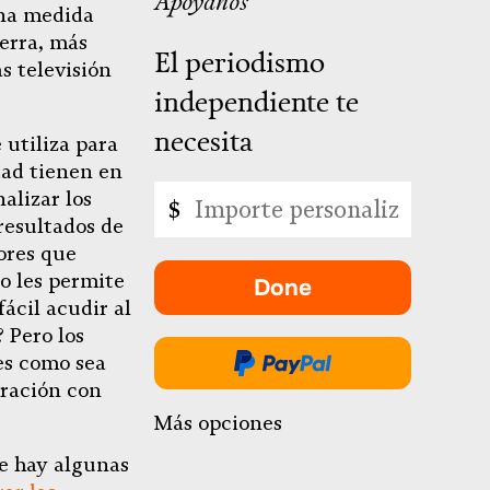
Apóyanos
una medida
ierra, más
El periodismo
s televisión
independiente te
necesita
utiliza para
dad tienen en
Importe
alizar los
$
personalizado
resultados de
ores que
o les permite
Done
-
ácil acudir al
se
 Pero los
abre
es como sea
Done
en
aración con
a
una
Más opciones
través
nueva
de
ue hay algunas
pestaña.