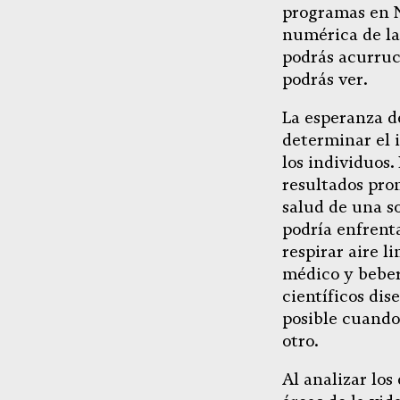
programas en N
numérica de la 
podrás acurruc
podrás ver.
La esperanza d
determinar el 
los individuos.
resultados prom
salud de una s
podría enfrent
respirar aire l
médico y beber
científicos dis
posible cuando
otro.
Al analizar lo