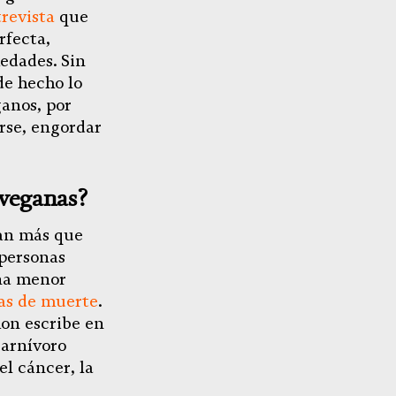
revista
que
fecta,
edades. Sin
de hecho lo
ganos, por
rse, engordar
 veganas?
van más que
 personas
na menor
sas de muerte
.
on escribe en
carnívoro
el cáncer, la