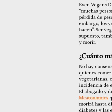
Even Vegans Di
“muchas perso
pérdida de pes
embargo, los v
hacen”. Ser veg
supuesto, tamb
y morir.
¿Cuánto más
No hay consens
quienes comer 
vegetarianas, 
incidencia de 
El abogado y d
Meatonomics
q
morirá hasta di
diabetes y las