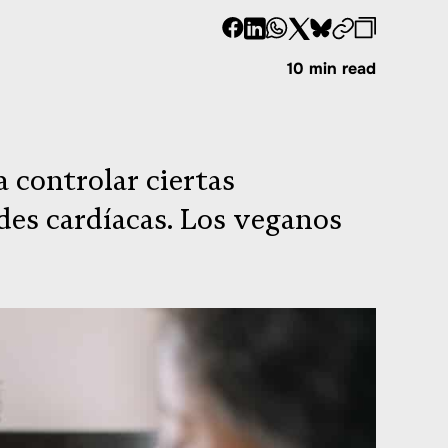
-
-
-
-
-
-
Compartir
Compartir
Compartir
Compartir
Compartir
Republi
-
10 min read
en
en
en
en
en
Copiar
Facebook
LinkedIn
Whatsapp
X
Bluesky
 controlar ciertas
des cardíacas. Los veganos