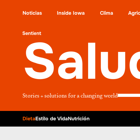
Salud
•
Dieta
Noticias
Inside Iowa
Clima
Agri
Salu
Stories + solutions for a changing world
Dieta
Estilo de Vida
Nutrición