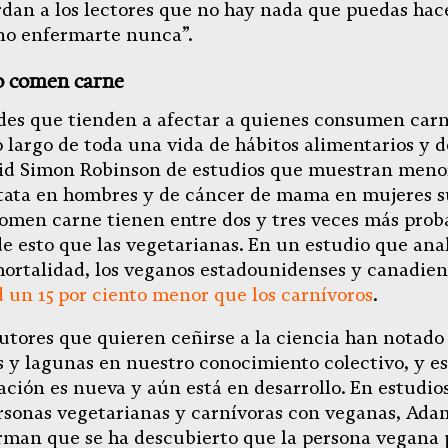
dan a los lectores que no hay nada que puedas hac
no enfermarte nunca”.
o comen carne
es que tienden a afectar a quienes consumen carn
o largo de toda una vida de hábitos alimentarios y de
vid Simon Robinson de estudios que muestran menor
tata en hombres y de cáncer de mama en mujeres s
omen carne tienen entre dos y tres veces más prob
e esto que las vegetarianas. En un estudio que anal
 mortalidad, los veganos estadounidenses y canadie
 un 15 por ciento menor que los carnívoros
.
utores que quieren ceñirse a la ciencia han notado
s y lagunas en nuestro conocimiento colectivo, y es
ación es nueva y aún está en desarrollo. En estudio
sonas vegetarianas y carnívoras con veganas, Ada
rman que se ha descubierto que la persona vegana