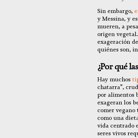
Sin embargo,
e
y Messina, y e
mueren, a pesa
origen vegetal
exageración de 
quiénes son, i
¿Por qué la
Hay muchos
ti
chatarra”, cru
por alimentos 
exageran los b
comer vegano t
como una dieta
vida centrado 
seres vivos re