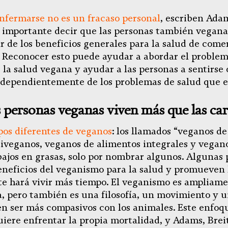
nfermarse no es un fracaso personal
, escriben Ada
s importante decir que las personas también vegan
r de los beneficios generales para la salud de come
. Reconocer esto puede ayudar a abordar el problem
la salud vegana y ayudar a las personas a sentirse 
ndependientemente de los problemas de salud que 
s personas veganas viven más que las ca
pos diferentes de veganos
: los llamados “veganos d
diveganos, veganos de alimentos integrales y vegan
bajos en grasas, solo por nombrar algunos. Algunas
eneficios del veganismo para la salud y promueven 
e hará vivir más tiempo. El veganismo es ampliam
, pero también es una filosofía, un movimiento y un
en ser más compasivos con los animales. Este enfoqu
quiere enfrentar la propia mortalidad, y Adams, Bre