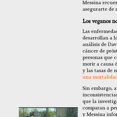
Messina recuer
asegurarte de 
Los veganos n
Las enfermedad
desarrollan a l
análisis de Da
cáncer de prós
personas que c
morir a causa d
y las tasas de
una mortalidad
Sin embargo, a
inconsistencia
que la investig
comparan a per
y Messina info