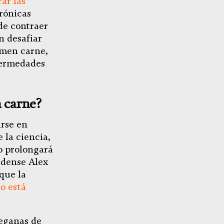
PayPal
ar las
rónicas
de contraer
n desafiar
omen carne,
fermedades
n carne?
arse en
 la ciencia,
no prolongará
nidense Alex
que la
o está
veganas de