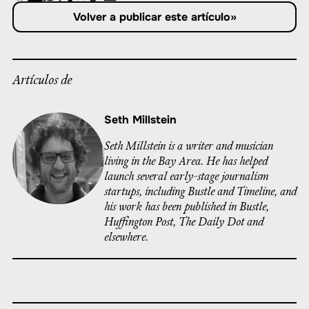
Compartir
Compartir
Compartir
Compartir
Compartir
Republicar
-
Volver a publicar este artículo
»
en
en
en
en
en
Copiar
Facebook
LinkedIn
Whatsapp
X
Bluesky
Artículos de
Seth Millstein
Seth Millstein is a writer and musician
living in the Bay Area. He has helped
launch several early-stage journalism
startups, including Bustle and Timeline, and
his work has been published in Bustle,
Huffington Post, The Daily Dot and
elsewhere.