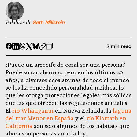
Palabras de
Seth Millstein
-
-
-
-
-
-
7 min read
Compartir
Compartir
Compartir
Compartir
Compartir
Republicar
-
en
en
en
en
en
Copiar
¿Puede un arrecife de coral ser una persona?
Facebook
LinkedIn
Whatsapp
X
Bluesky
Puede sonar absurdo, pero en los últimos 20
años, a diversos ecosistemas de todo el mundo
se les ha concedido personalidad jurídica, lo
que les otorga protecciones legales más sólidas
que las que ofrecen las regulaciones actuales.
El
río Whanganui
en Nueva Zelanda, la
laguna
del mar Menor en España
y el
río Klamath en
California
son solo algunos de los hábitats que
ahora son personas ante la ley.