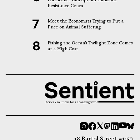
Resistance Genes
Meet the Economists Trying to Put a
Price on Animal Suffering
Fishing the Ocean’s Twilight Zone Comes
at a High Cost
Stories + solutions for a changing world
Instagram
Facebook
X
Mastodon
LinkedI
You
B
18 Bartol Street #1150,