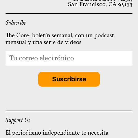
San Francisco, CA 94133
Subscribe
The Core: boletín semanal, con un podcast
mensual y una serie de videos
*
Dirección
indicates
de
required
correo
electrónico
Suscribirse
*
Support Us
El periodismo independiente te necesita