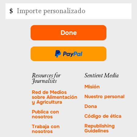
Importe
$
personalizado
Done
-
se
abre
Done
en
a
una
través
Resources for
Sentient Media
nueva
Journalists
de
pestaña.
Misión
PayPal
Red de Medios
Nuestro personal
sobre Alimentación
y Agricultura
Dona
Publica con
Código de ética
nosotros
Republishing
Trabaja con
Guidelines
nosotros