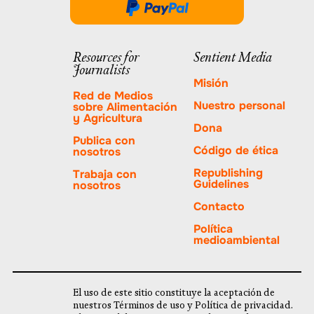
abre
Done
en
a
una
través
Resources for
Sentient Media
nueva
Journalists
de
pestaña.
Misión
PayPal
Red de Medios
Nuestro personal
sobre Alimentación
y Agricultura
Dona
Publica con
Código de ética
nosotros
Republishing
Trabaja con
Guidelines
nosotros
Contacto
Política
medioambiental
El uso de este sitio constituye la aceptación de
nuestros Términos de uso y Política de privacidad.