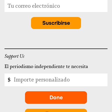
*
Dirección
indicates
de
required
correo
electrónico
Suscribirse
*
Support Us
El periodismo independiente te necesita
Importe
$
personalizado
Done
-
se