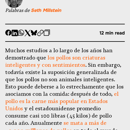
Palabras de
Seth Millstein
-
-
-
-
-
-
12 min read
Compartir
Compartir
Compartir
Compartir
Compartir
Republicar
-
en
en
en
en
en
Copiar
Muchos estudios a lo largo de los años han
Facebook
LinkedIn
Whatsapp
X
Bluesky
demostrado que
los pollos son criaturas
inteligentes y con sentimientos
. Sin embargo,
todavía existe la suposición generalizada de
que los pollos no son animales inteligentes.
Esto puede deberse a lo estrechamente que los
asociamos con la comida: después de todo,
el
pollo es la carne más popular en Estados
Unidos
y el estadounidense promedio
consume casi 100 libras (45 kilos) de pollo
cada año. Anualmente
se mata a más de