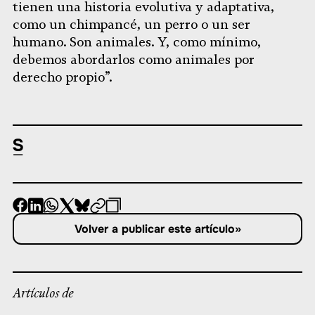
tienen una historia evolutiva y adaptativa,
como un chimpancé, un perro o un ser
humano. Son animales. Y, como mínimo,
debemos abordarlos como animales por
derecho propio”.
-
-
-
-
-
-
Compartir
Compartir
Compartir
Compartir
Compartir
Republicar
-
Volver a publicar este artículo
»
en
en
en
en
en
Copiar
Facebook
LinkedIn
Whatsapp
X
Bluesky
Artículos de