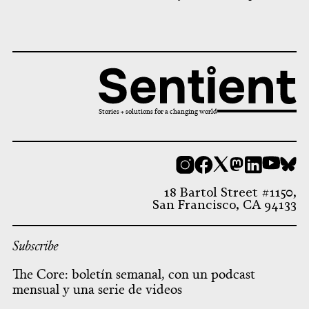
Stories + solutions for a changing world
Instagram
Facebook
X
Mastodon
LinkedI
You
B
18 Bartol Street #1150,
San Francisco, CA 94133
Subscribe
The Core: boletín semanal, con un podcast
mensual y una serie de videos