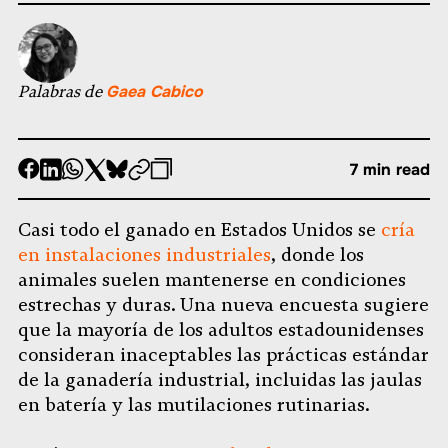
Palabras de
Gaea Cabico
-
-
-
-
-
-
7 min read
Compartir
Compartir
Compartir
Compartir
Compartir
Republicar
-
en
en
en
en
en
Copiar
Casi todo el ganado en Estados Unidos se
cría
Facebook
LinkedIn
Whatsapp
X
Bluesky
en instalaciones industriales
, donde los
animales suelen mantenerse en condiciones
estrechas y duras. Una nueva encuesta sugiere
que la mayoría de los adultos estadounidenses
consideran inaceptables las prácticas estándar
de la ganadería industrial, incluidas las jaulas
en batería y las mutilaciones rutinarias.