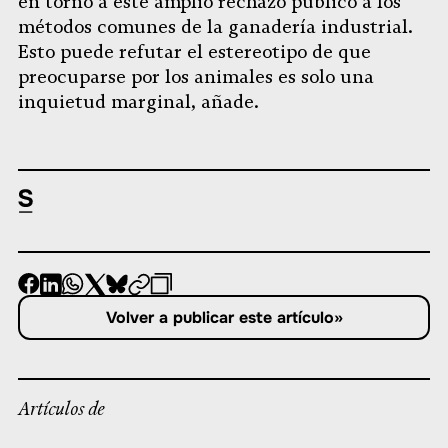
en torno a este amplio rechazo público a los
métodos comunes de la ganadería industrial.
Esto puede refutar el estereotipo de que
preocuparse por los animales es solo una
inquietud marginal, añade.
-
-
-
-
-
-
Compartir
Compartir
Compartir
Compartir
Compartir
Republicar
-
Volver a publicar este artículo
»
en
en
en
en
en
Copiar
Facebook
LinkedIn
Whatsapp
X
Bluesky
Artículos de