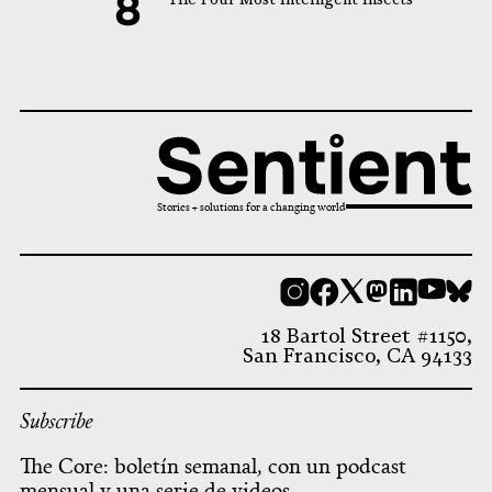
Stories + solutions for a changing world
Instagram
Facebook
X
Mastodon
LinkedI
You
B
18 Bartol Street #1150,
San Francisco, CA 94133
Subscribe
The Core: boletín semanal, con un podcast
mensual y una serie de videos