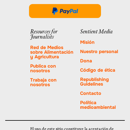
se
abre
Done
en
a
una
través
Resources for
Sentient Media
nueva
Journalists
de
pestaña.
Misión
PayPal
Red de Medios
Nuestro personal
sobre Alimentación
y Agricultura
Dona
Publica con
Código de ética
nosotros
Republishing
Trabaja con
Guidelines
nosotros
Contacto
Política
medioambiental
El uso de este sitio constituye la aceptación de