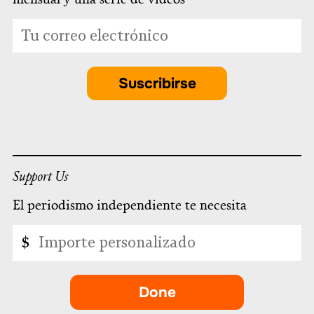
*
Dirección
indicates
de
required
correo
electrónico
Suscribirse
*
Support Us
El periodismo independiente te necesita
Importe
$
personalizado
Done
-