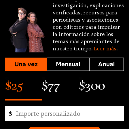
investigación, explicaciones
verificadas, recursos para
periodistas y asociaciones
con editores para impulsar
la información sobre los
temas más apremiantes de
nuestro tiempo.
Leer más
.
Una vez
Mensual
Anual
$25
$77
$300
Importe
$
personalizado