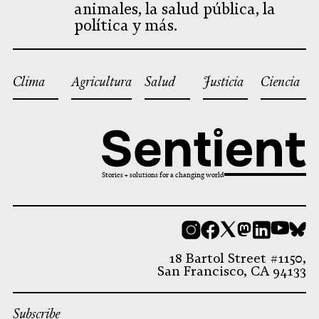
animales, la salud pública, la
política y más.
Clima
Agricultura
Salud
Justicia
Ciencia
Stories + solutions for a changing world
Instagram
Facebook
X
Mastodon
LinkedI
You
B
18 Bartol Street #1150,
San Francisco, CA 94133
Subscribe