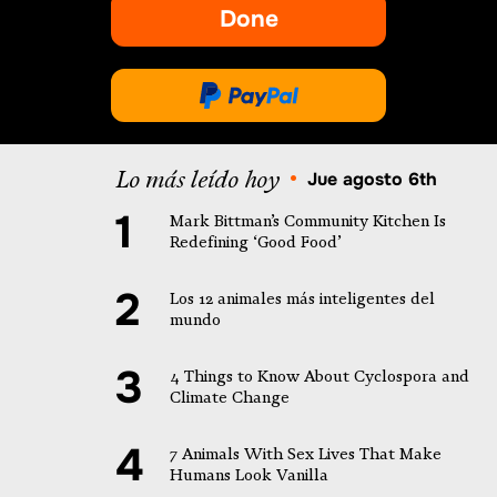
Done
-
se
abre
Done
en
a
una
través
Lo más leído hoy
nueva
•
Jue agosto 6th
de
pestaña.
PayPal
Mark Bittman’s Community Kitchen Is
Redefining ‘Good Food’
Los 12 animales más inteligentes del
mundo
4 Things to Know About Cyclospora and
Climate Change
7 Animals With Sex Lives That Make
Humans Look Vanilla