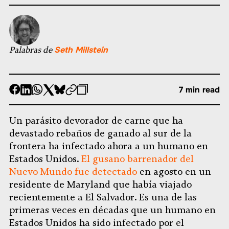
Palabras de
Seth Millstein
-
-
-
-
-
-
7 min read
Compartir
Compartir
Compartir
Compartir
Compartir
Republicar
-
en
en
en
en
en
Copiar
Un parásito devorador de carne que ha
Facebook
LinkedIn
Whatsapp
X
Bluesky
devastado rebaños de ganado al sur de la
frontera ha infectado ahora a un humano en
Estados Unidos.
El gusano barrenador del
Nuevo Mundo fue detectado
en agosto en un
residente de Maryland que había viajado
recientemente a El Salvador. Es una de las
primeras veces en décadas que un humano en
Estados Unidos ha sido infectado por el