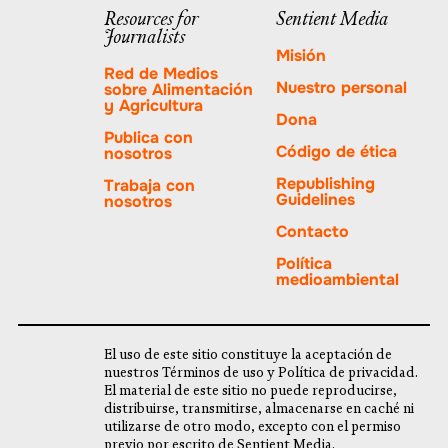
través
Resources for
Sentient Media
nueva
Journalists
de
pestaña.
Misión
PayPal
Red de Medios
Nuestro personal
sobre Alimentación
y Agricultura
Dona
Publica con
Código de ética
nosotros
Republishing
Trabaja con
Guidelines
nosotros
Contacto
Política
medioambiental
El uso de este sitio constituye la aceptación de
nuestros Términos de uso y Política de privacidad.
El material de este sitio no puede reproducirse,
distribuirse, transmitirse, almacenarse en caché ni
utilizarse de otro modo, excepto con el permiso
previo por escrito de Sentient Media.