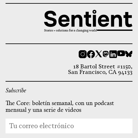
Stories + solutions for a changing world
Instagram
Facebook
X
Mastodon
LinkedI
You
B
18 Bartol Street #1150,
San Francisco, CA 94133
Subscribe
The Core: boletín semanal, con un podcast
mensual y una serie de videos
*
Dirección
indicates
de
required
correo