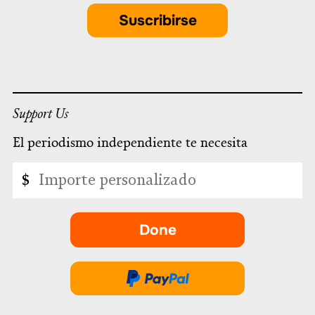
electrónico
Suscribirse
*
Support Us
El periodismo independiente te necesita
Importe
$
personalizado
Done
-
se
abre
Done
en
a
una