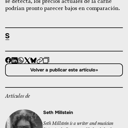
se detecta, los precios actuales de la carne
podrían pronto parecer bajos en comparación.
-
-
-
-
-
-
Compartir
Compartir
Compartir
Compartir
Compartir
Republicar
-
Volver a publicar este artículo
»
en
en
en
en
en
Copiar
Facebook
LinkedIn
Whatsapp
X
Bluesky
Artículos de
Seth Millstein
Seth Millstein is a writer and musician