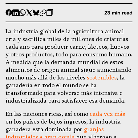
-
-
-
-
-
-
23 min read
Compartir
Compartir
Compartir
Compartir
Compartir
Republicar
-
en
en
en
en
en
Copiar
La industria global de la agricultura animal
Facebook
LinkedIn
Whatsapp
X
Bluesky
cría y sacrifica miles de millones de criaturas
cada año para producir carne, lácteos, huevos
y otros productos, todo para consumo humano.
A medida que la demanda mundial de estos
alimentos de origen animal sigue aumentando
mucho más allá de los niveles
sostenibles
, la
ganadería en todo el mundo se ha
transformado para volverse más intensiva e
industrializada para satisfacer esa demanda.
En las naciones ricas, así como
cada vez más
en los países de bajos ingresos, la industria
ganadera está dominada por
granjas
industriales a gran escala
que albergan a